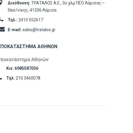
Διεύθυνση:
ΤΡΑΤΑΛΟΣ Α.Ε., 3ο χλμ ΠΕΟ Λάρισας –
Θεσ/νίκης, 41336 Λάρισα
Τηλ.:
2410 552617
E-mail:
sales@tratalos.gr
ΥΠΟΚΑΤΆΣΤΗΜΑ ΑΘΗΝΏΝ
Υποκατάστημα Αθηνών
Κιν. 6985587036
Τηλ:
210 3460078