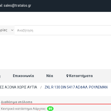
il:
sales@tratalos.gr
ορίες
ή
Επικοινωνία
Νέα
Καταστήματα
ΙΕΣ ΑΞΟΝΑ ΧΩΡΙΣ ΑΥΤΙΑ
ZKL R 130 DIN 5417 ΑΣΦΑΛ. ΡΟΥΛΕΜΑΝ
Διαθέσιμα υπόλοιπα
Κεντρικό κατάστημα Λάρισας:
89