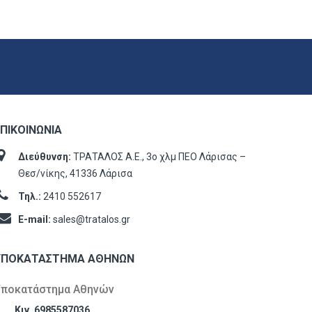
ΠΙΚΟΙΝΩΝΊΑ
Διεύθυνση:
ΤΡΑΤΑΛΟΣ Α.Ε., 3ο χλμ ΠΕΟ Λάρισας –
Θεσ/νίκης, 41336 Λάρισα
Τηλ.:
2410 552617
E-mail:
sales@tratalos.gr
ΥΠΟΚΑΤΆΣΤΗΜΑ ΑΘΗΝΏΝ
Υποκατάστημα Αθηνών
Κιν. 6985587036