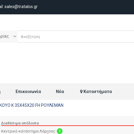
il:
sales@tratalos.gr
ορίες
ή
Επικοινωνία
Νέα
Καταστήματα
KOYO K 35X45X20 FH ΡΟΥΛΕΜΑΝ
Διαθέσιμα υπόλοιπα
Κεντρικό κατάστημα Λάρισας:
1