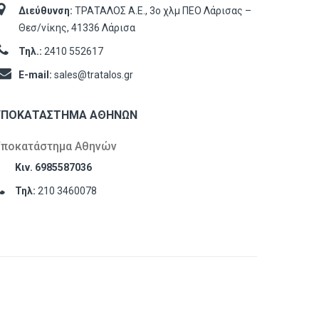
Διεύθυνση:
ΤΡΑΤΑΛΟΣ Α.Ε., 3ο χλμ ΠΕΟ Λάρισας –
Θεσ/νίκης, 41336 Λάρισα
Τηλ.:
2410 552617
E-mail:
sales@tratalos.gr
ΥΠΟΚΑΤΆΣΤΗΜΑ ΑΘΗΝΏΝ
Υποκατάστημα Αθηνών
Κιν. 6985587036
Τηλ:
210 3460078