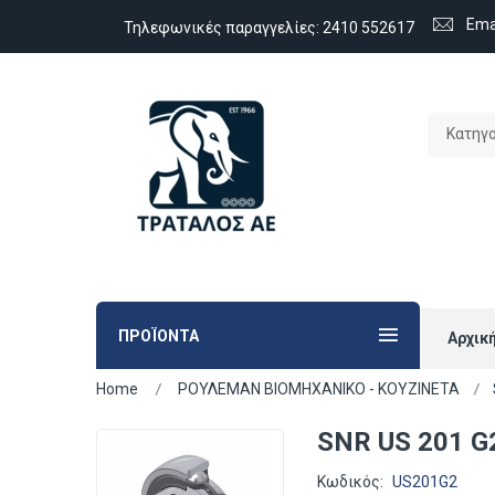
Ema
Τηλεφωνικές παραγγελίες:
2410 552617
Κατηγ
ΠΡΟΪΟΝΤΑ
Αρχικ
Home
ΡΟΥΛΕΜΑΝ ΒΙΟΜΗΧΑΝΙΚΟ - ΚΟΥΖΙΝΕΤΑ
SNR US 201 
Κωδικός:
US201G2