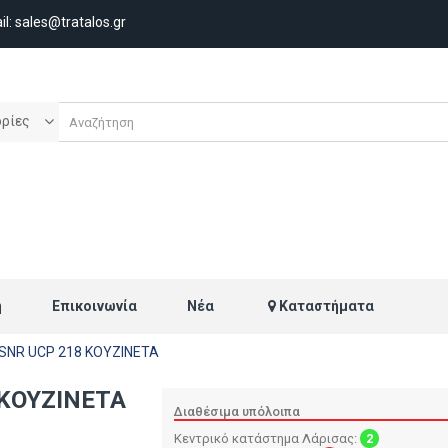
il:
sales@tratalos.gr
ορίες
ή
Επικοινωνία
Νέα
Καταστήματα
SNR UCP 218 ΚΟΥΖΙΝΕΤΑ
 ΚΟΥΖΙΝΕΤΑ
Διαθέσιμα υπόλοιπα
Κεντρικό κατάστημα Λάρισας:
2