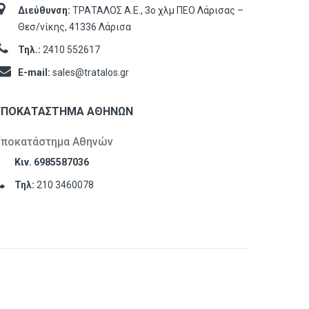
Διεύθυνση:
ΤΡΑΤΑΛΟΣ Α.Ε., 3ο χλμ ΠΕΟ Λάρισας –
Θεσ/νίκης, 41336 Λάρισα
Τηλ.:
2410 552617
E-mail:
sales@tratalos.gr
ΥΠΟΚΑΤΆΣΤΗΜΑ ΑΘΗΝΏΝ
Υποκατάστημα Αθηνών
Κιν. 6985587036
Τηλ:
210 3460078