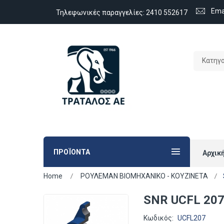
Ema
Τηλεφωνικές παραγγελίες:
2410 552617
Κατηγ
ΠΡΟΪΟΝΤΑ
Αρχικ
Home
ΡΟΥΛΕΜΑΝ ΒΙΟΜΗΧΑΝΙΚΟ - ΚΟΥΖΙΝΕΤΑ
SNR UCFL 20
Κωδικός:
UCFL207