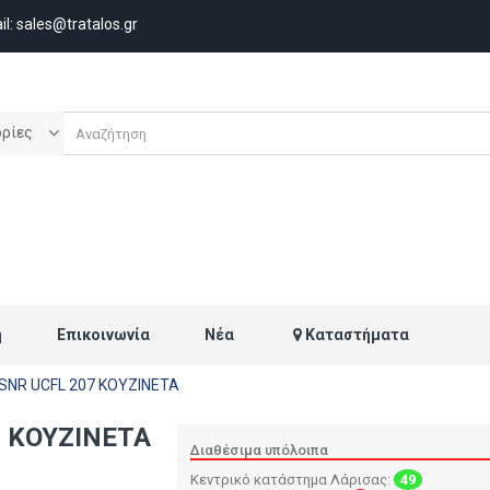
il:
sales@tratalos.gr
ορίες
ή
Επικοινωνία
Νέα
Καταστήματα
SNR UCFL 207 ΚΟΥΖΙΝΕΤΑ
7 ΚΟΥΖΙΝΕΤΑ
Διαθέσιμα υπόλοιπα
Κεντρικό κατάστημα Λάρισας:
49