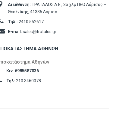
Διεύθυνση:
ΤΡΑΤΑΛΟΣ Α.Ε., 3ο χλμ ΠΕΟ Λάρισας –
Θεσ/νίκης, 41336 Λάρισα
Τηλ.:
2410 552617
E-mail:
sales@tratalos.gr
ΥΠΟΚΑΤΆΣΤΗΜΑ ΑΘΗΝΏΝ
Υποκατάστημα Αθηνών
Κιν. 6985587036
Τηλ:
210 3460078