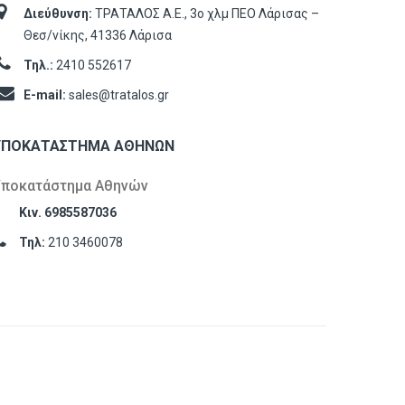
Διεύθυνση:
ΤΡΑΤΑΛΟΣ Α.Ε., 3ο χλμ ΠΕΟ Λάρισας –
Θεσ/νίκης, 41336 Λάρισα
Τηλ.:
2410 552617
E-mail:
sales@tratalos.gr
ΥΠΟΚΑΤΆΣΤΗΜΑ ΑΘΗΝΏΝ
Υποκατάστημα Αθηνών
Κιν. 6985587036
Τηλ:
210 3460078