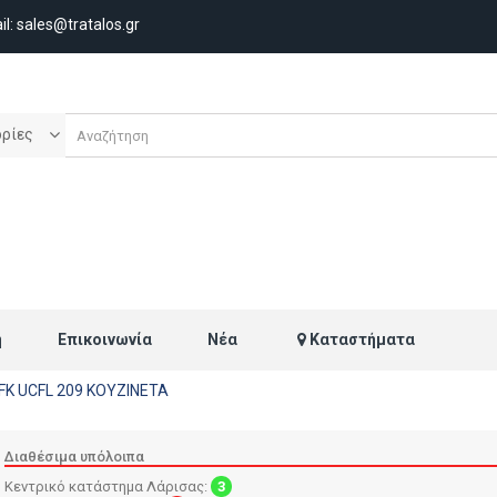
il:
sales@tratalos.gr
ορίες
ή
Επικοινωνία
Νέα
Καταστήματα
FK UCFL 209 ΚΟΥΖΙΝΕΤΑ
Διαθέσιμα υπόλοιπα
Κεντρικό κατάστημα Λάρισας:
3