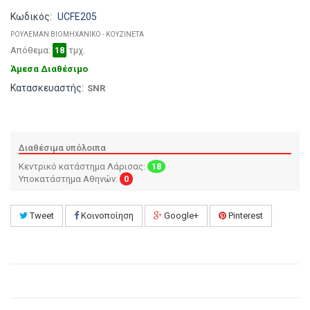
Κωδικός:
UCFE205
ΡΟΥΛΕΜΑΝ ΒΙΟΜΗΧΑΝΙΚΟ - ΚΟΥΖΙΝΕΤΑ
Απόθεμα:
18
τμχ.
Άμεσα Διαθέσιμο
Κατασκευαστής:
SNR
Διαθέσιμα υπόλοιπα
Κεντρικό κατάστημα Λάρισας:
18
Υποκατάστημα Αθηνών:
0
Tweet
Κοινοποίηση
Google+
Pinterest