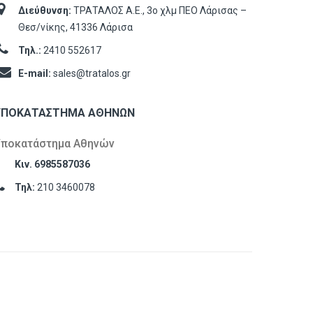
Διεύθυνση:
ΤΡΑΤΑΛΟΣ Α.Ε., 3ο χλμ ΠΕΟ Λάρισας –
Θεσ/νίκης, 41336 Λάρισα
Τηλ.:
2410 552617
E-mail:
sales@tratalos.gr
ΥΠΟΚΑΤΆΣΤΗΜΑ ΑΘΗΝΏΝ
Υποκατάστημα Αθηνών
Κιν. 6985587036
Τηλ:
210 3460078