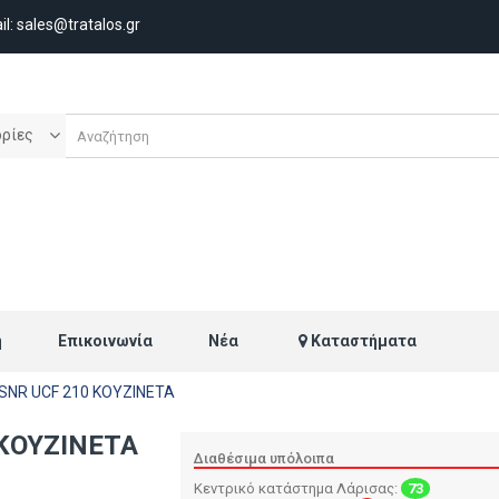
il:
sales@tratalos.gr
ορίες
ή
Επικοινωνία
Νέα
Καταστήματα
SNR UCF 210 ΚΟΥΖΙΝΕΤΑ
 ΚΟΥΖΙΝΕΤΑ
Διαθέσιμα υπόλοιπα
Κεντρικό κατάστημα Λάρισας:
73