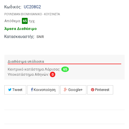
Κωδικός:
UC208G2
ΡΟΥΛΕΜΑΝ ΒΙΟΜΗΧΑΝΙΚΟ - ΚΟΥΖΙΝΕΤΑ
Απόθεμα:
65
τμχ.
Άμεσα Διαθέσιμο
Κατασκευαστής:
SNR
Διαθέσιμα υπόλοιπα
Κεντρικό κατάστημα Λάρισας:
65
Υποκατάστημα Αθηνών:
0
Tweet
Κοινοποίηση
Google+
Pinterest